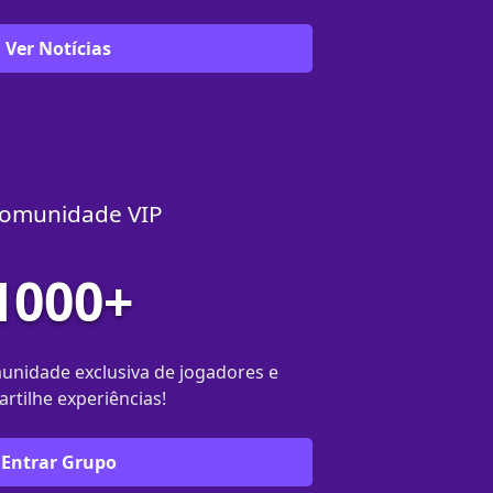
Ver Notícias
Comunidade VIP
1000+
unidade exclusiva de jogadores e
rtilhe experiências!
Entrar Grupo