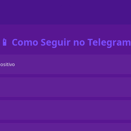
📱 Como Seguir no Telegram
ositivo