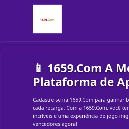
📱 1659.Com A M
Plataforma de A
Cadastre-se na 1659.Com para ganhar 
cada recarga. Com a 1659.Com, você t
incríveis e uma experiência de jogo inig
vencedores agora!