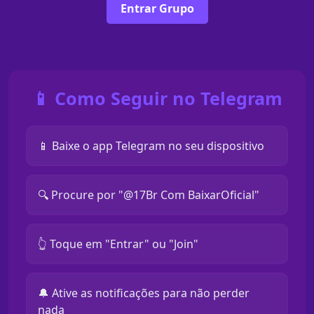
Entrar Grupo
📱 Como Seguir no Telegram
📱 Baixe o app Telegram no seu dispositivo
🔍 Procure por "@17Br Com BaixarOficial"
👆 Toque em "Entrar" ou "Join"
🔔 Ative as notificações para não perder
nada