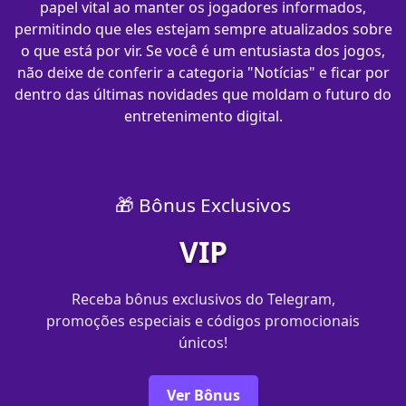
papel vital ao manter os jogadores informados,
permitindo que eles estejam sempre atualizados sobre
o que está por vir. Se você é um entusiasta dos jogos,
não deixe de conferir a categoria "Notícias" e ficar por
dentro das últimas novidades que moldam o futuro do
entretenimento digital.
🎁 Bônus Exclusivos
VIP
Receba bônus exclusivos do Telegram,
promoções especiais e códigos promocionais
únicos!
Ver Bônus