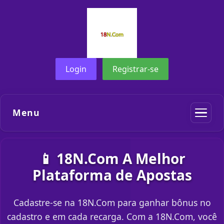
Login
Registrar-se
Menu
📱 18N.Com A Melhor
Plataforma de Apostas
Cadastre-se na 18N.Com para ganhar bônus no
cadastro e em cada recarga. Com a 18N.Com, você