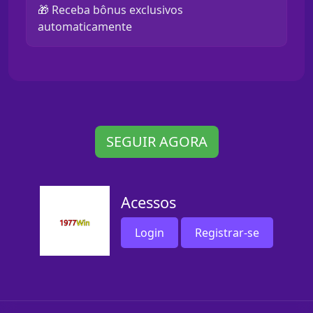
🎁 Receba bônus exclusivos
automaticamente
SEGUIR AGORA
Acessos
Login
Registrar-se