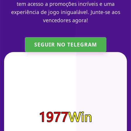
tem acesso a promoções incríveis e uma
experiência de jogo inigualável. Junte-se aos
vencedores agora!
SEGUIR NO TELEGRAM