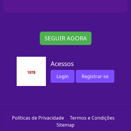
SEGUIR AGORA
Acessos
Login
Registrar-se
Políticas de Privacidade
Termos e Condições
Sitemap