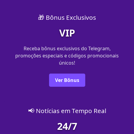
🎁 Bônus Exclusivos
VIP
Receba bônus exclusivos do Telegram,
promoções especiais e códigos promocionais
únicos!
Ver Bônus
📢 Notícias em Tempo Real
24/7