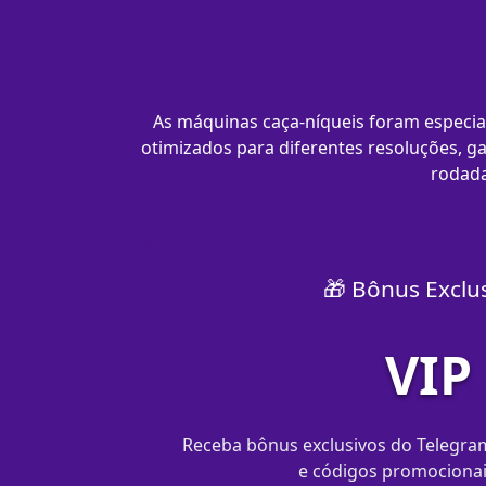
As máquinas caça-níqueis foram especial
otimizados para diferentes resoluções, g
rodada
🎁 Bônus Exclu
VIP
Receba bônus exclusivos do Telegra
e códigos promocionai