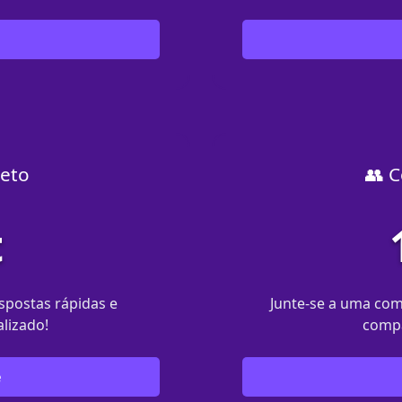
reto
👥 
t
espostas rápidas e
Junte-se a uma com
lizado!
compa
e