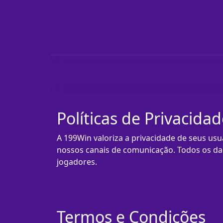
Políticas de Privacida
A 199Win valoriza a privacidade de seus us
nossos canais de comunicação. Todos os dad
jogadores.
Termos e Condições