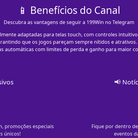
📱 Benefícios do Canal
Descubra as vantagens de seguir a 199Win no Telegram
mente adaptadas para telas touch, com controles intuitivo
arantindo que os jogos pareçam sempre nítidos e atrativos.
s automáticas com limites de perda e ganho para maior co
sivos
📢 Notí
m, promoções especiais
Fique por dentro d
s únicos!
eventos d