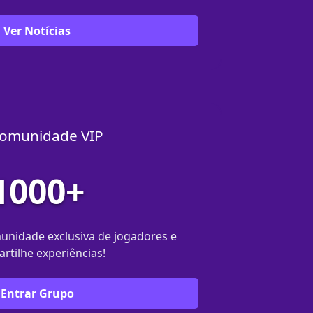
Ver Notícias
Comunidade VIP
1000+
unidade exclusiva de jogadores e
rtilhe experiências!
Entrar Grupo