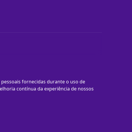
 pessoais fornecidas durante o uso de
elhoria contínua da experiência de nossos