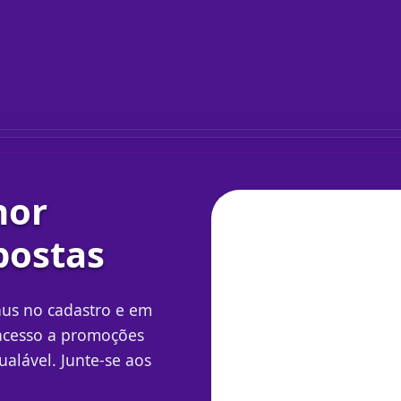
hor
postas
us no cadastro e em
acesso a promoções
ualável. Junte-se aos