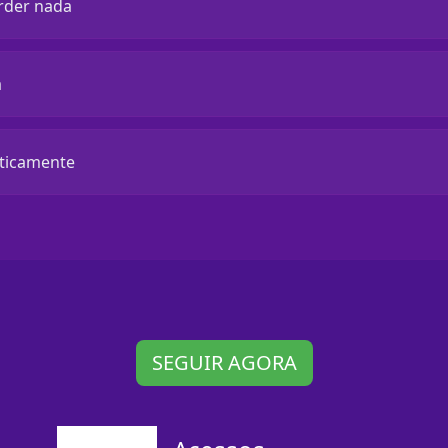
erder nada
a
aticamente
SEGUIR AGORA