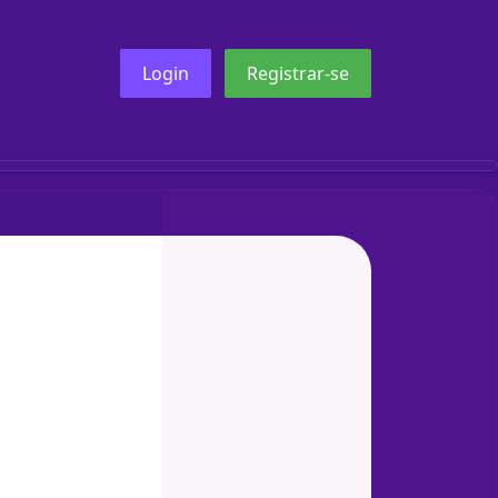
Login
Registrar-se