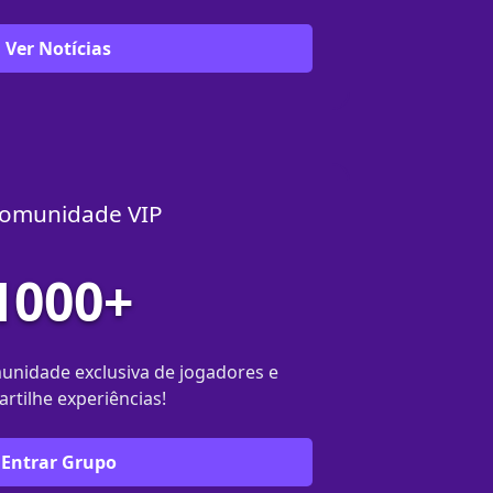
Ver Notícias
Comunidade VIP
1000+
unidade exclusiva de jogadores e
rtilhe experiências!
Entrar Grupo