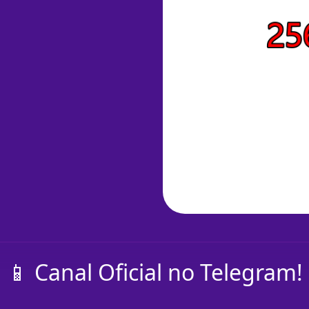
📱 Canal Oficial no Telegram!