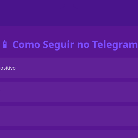
📱 Como Seguir no Telegram
ositivo
"