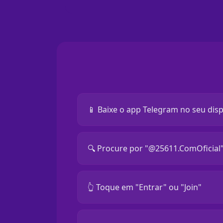
📱 Baixe o app Telegram no seu disp
🔍 Procure por "@25611.ComOficial
👆 Toque em "Entrar" ou "Join"