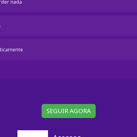
erder nada
a
aticamente
SEGUIR AGORA