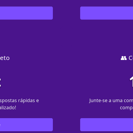
reto
👥 
t
espostas rápidas e
Junte-se a uma com
lizado!
compa
e