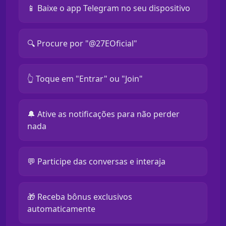
📱 Baixe o app Telegram no seu dispositivo
🔍 Procure por "@27EOficial"
👆 Toque em "Entrar" ou "Join"
🔔 Ative as notificações para não perder
nada
💬 Participe das conversas e interaja
🎁 Receba bônus exclusivos
automaticamente