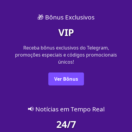
🎁 Bônus Exclusivos
VIP
Receba bônus exclusivos do Telegram,
promoções especiais e códigos promocionais
únicos!
Ver Bônus
📢 Notícias em Tempo Real
24/7