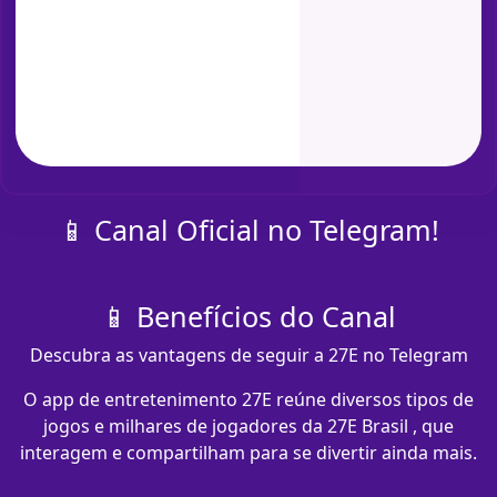
📱 Canal Oficial no Telegram!
📱 Benefícios do Canal
Descubra as vantagens de seguir a 27E no Telegram
O app de entretenimento 27E reúne diversos tipos de
jogos e milhares de jogadores da 27E Brasil , que
interagem e compartilham para se divertir ainda mais.