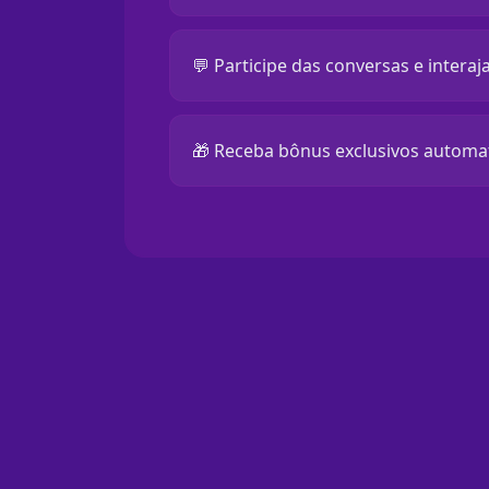
💬 Participe das conversas e interaj
🎁 Receba bônus exclusivos autom