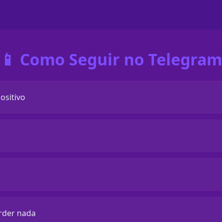
📱 Como Seguir no Telegram
ositivo
erder nada