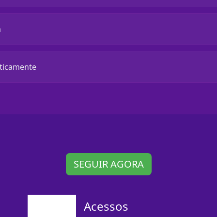
a
aticamente
SEGUIR AGORA
Acessos