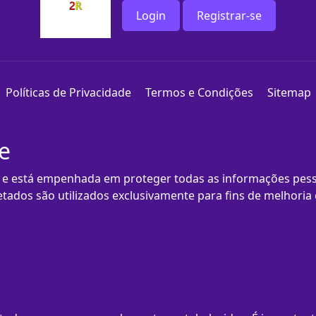
Login
Registrar-se
Políticas de Privacidade
Termos e Condições
Sitemap
de
os e está empenhada em proteger todas as informações pes
tados são utilizados exclusivamente para fins de melhoria