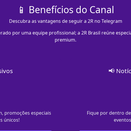
📱 Benefícios do Canal
Descubra as vantagens de seguir a 2R no Telegram
rado por uma equipe profissional; a 2R Brasil reúne especia
premium.
sivos
📢 Notí
m, promoções especiais
Fique por dentro d
s únicos!
eventos