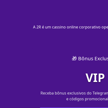
A 2R é um cassino online corporativo ope
🎁 Bônus Exclu
VIP
Receba bônus exclusivos do Telegra
e códigos promocionai