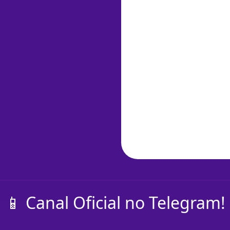
📱 Canal Oficial no Telegram!