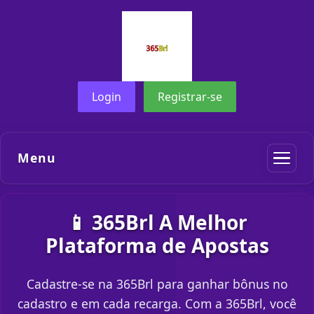
Login
Registrar-se
Menu
📱 365Brl A Melhor
Plataforma de Apostas
Cadastre-se na 365Brl para ganhar bônus no
cadastro e em cada recarga. Com a 365Brl, você