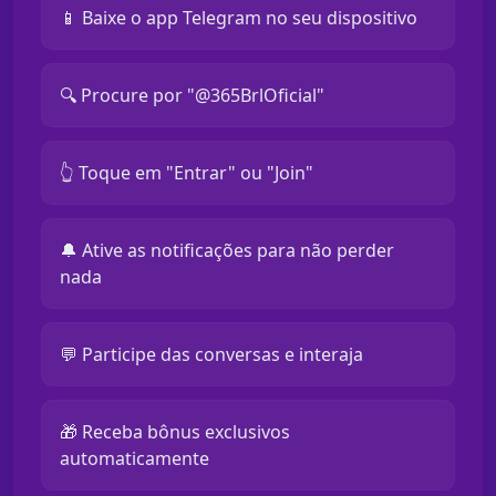
📱 Baixe o app Telegram no seu dispositivo
🔍 Procure por "@365BrlOficial"
👆 Toque em "Entrar" ou "Join"
🔔 Ative as notificações para não perder
nada
💬 Participe das conversas e interaja
🎁 Receba bônus exclusivos
automaticamente