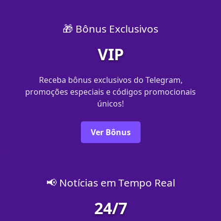
🎁 Bônus Exclusivos
VIP
Receba bônus exclusivos do Telegram,
promoções especiais e códigos promocionais
únicos!
Ver Bônus
📢 Notícias em Tempo Real
24/7