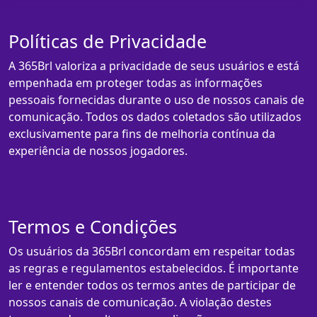
Políticas de Privacidade
A 365Brl valoriza a privacidade de seus usuários e está
empenhada em proteger todas as informações
pessoais fornecidas durante o uso de nossos canais de
comunicação. Todos os dados coletados são utilizados
exclusivamente para fins de melhoria contínua da
experiência de nossos jogadores.
Termos e Condições
Os usuários da 365Brl concordam em respeitar todas
as regras e regulamentos estabelecidos. É importante
ler e entender todos os termos antes de participar de
nossos canais de comunicação. A violação destes