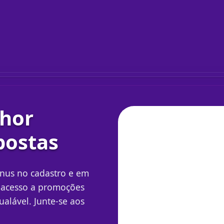
lhor
postas
nus no cadastro e em
 acesso a promoções
ualável. Junte-se aos