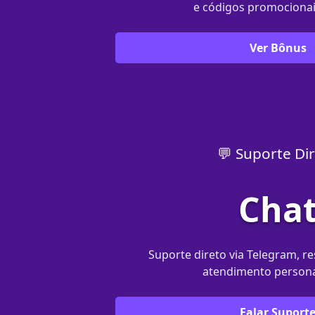
e códigos promocionai
Ver Bônus
💬 Suporte Di
Cha
Suporte direto via Telegram, r
atendimento persona
Falar Suport