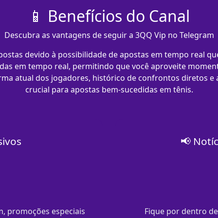
📱 Benefícios do Canal
Descubra as vantagens de seguir a 3QQ Vip no Telegram
postas devido à possibilidade de apostas em tempo real qu
adas em tempo real, permitindo que você aproveite momento
rma atual dos jogadores, histórico de confrontos diretos e
crucial para apostas bem-sucedidas em tênis.
sivos
📢 Notí
m, promoções especiais
Fique por dentro d