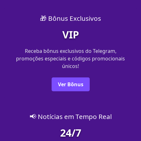
🎁 Bônus Exclusivos
VIP
Receba bônus exclusivos do Telegram,
promoções especiais e códigos promocionais
únicos!
Ver Bônus
📢 Notícias em Tempo Real
24/7