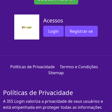
Acessos
Login
Registrar-se
Políticas de Privacidade
Termos e Condições
Sitemap
Políticas de Privacidade
A 3SS Login valoriza a privacidade de seus usuários e
está empenhada em proteger todas as informações