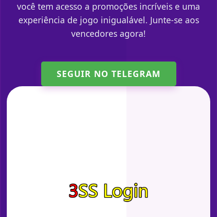
você tem acesso a promoções incríveis e uma
experiência de jogo inigualável. Junte-se aos
vencedores agora!
SEGUIR NO TELEGRAM