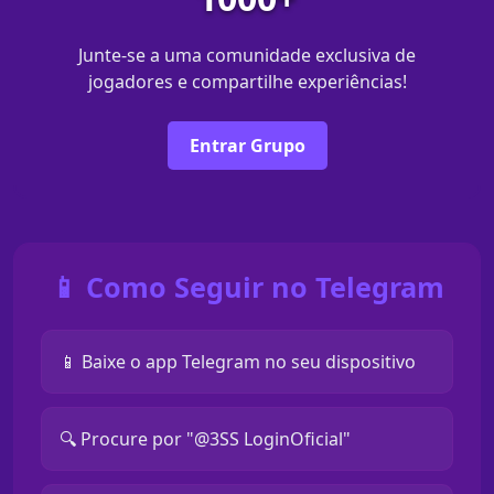
Junte-se a uma comunidade exclusiva de
jogadores e compartilhe experiências!
Entrar Grupo
📱 Como Seguir no Telegram
📱 Baixe o app Telegram no seu dispositivo
🔍 Procure por "@3SS LoginOficial"