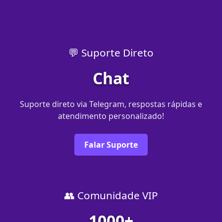
💬 Suporte Direto
Chat
Suporte direto via Telegram, respostas rápidas e
atendimento personalizado!
Falar Suporte
👥 Comunidade VIP
1000+