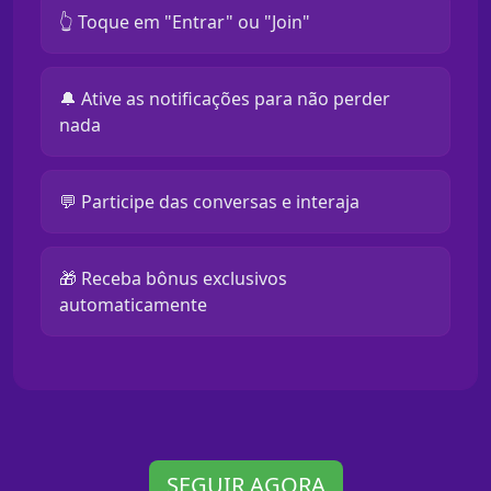
👆 Toque em "Entrar" ou "Join"
🔔 Ative as notificações para não perder
nada
💬 Participe das conversas e interaja
🎁 Receba bônus exclusivos
automaticamente
SEGUIR AGORA