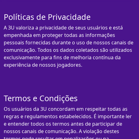
Políticas de Privacidade
A 3U valoriza a privacidade de seus usuários e está
empenhada em proteger todas as informações
pessoais fornecidas durante o uso de nossos canais de
comunicação. Todos os dados coletados são utilizados
exclusivamente para fins de melhoria contínua da
experiência de nossos jogadores.
Termos e Condições
Os usuários da 3U concordam em respeitar todas as
regras e regulamentos estabelecidos. É importante ler
e entender todos os termos antes de participar de
nossos canais de comunicação. A violação destes
termos pode resultar em penalizações ou na