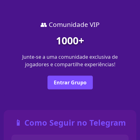
👥 Comunidade VIP
1000+
Junte-se a uma comunidade exclusiva de
jogadores e compartilhe experiências!
Entrar Grupo
📱 Como Seguir no Telegram