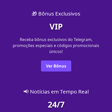
🎁 Bônus Exclusivos
VIP
Receba bônus exclusivos do Telegram,
promoções especiais e códigos promocionais
únicos!
Ver Bônus
📢 Notícias em Tempo Real
24/7