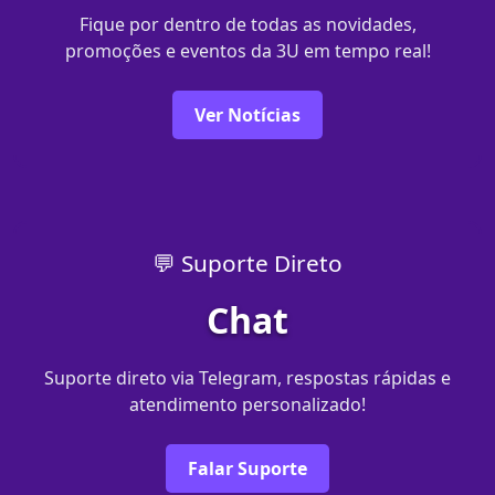
Fique por dentro de todas as novidades,
promoções e eventos da 3U em tempo real!
Ver Notícias
💬 Suporte Direto
Chat
Suporte direto via Telegram, respostas rápidas e
atendimento personalizado!
Falar Suporte