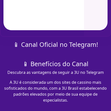
📱 Canal Oficial no Telegram!
📱 Benefícios do Canal
Descubra as vantagens de seguir a 3U no Telegram
A 3U é considerada um dos sites de cassino mais
sofisticados do mundo, com a 3U Brasil estabelecendo
padrões elevados por meio de sua equipe de
especialistas.