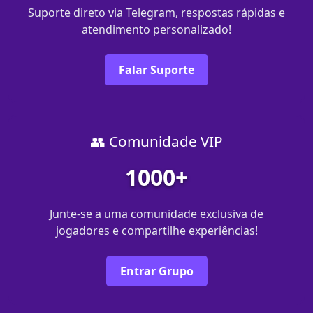
Suporte direto via Telegram, respostas rápidas e
atendimento personalizado!
Falar Suporte
👥 Comunidade VIP
1000+
Junte-se a uma comunidade exclusiva de
jogadores e compartilhe experiências!
Entrar Grupo