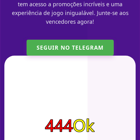
tem acesso a promoções incríveis e uma
experiência de jogo inigualável. Junte-se aos
vencedores agora!
SEGUIR NO TELEGRAM