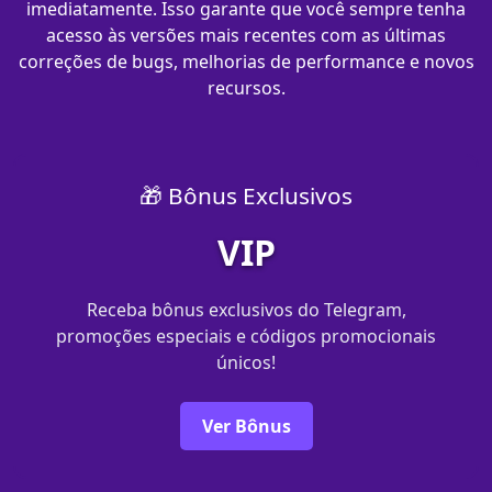
imediatamente. Isso garante que você sempre tenha
acesso às versões mais recentes com as últimas
correções de bugs, melhorias de performance e novos
recursos.
🎁 Bônus Exclusivos
VIP
Receba bônus exclusivos do Telegram,
promoções especiais e códigos promocionais
únicos!
Ver Bônus