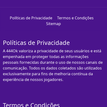
Políticas de Privacidade
Termos e Condições
Sitemap
Políticas de Privacidade
A 444Ok valoriza a privacidade de seus usuários e está
empenhada em proteger todas as informações
pessoais fornecidas durante o uso de nossos canais de
comunicação. Todos os dados coletados são utilizados
exclusivamente para fins de melhoria contínua da
experiência de nossos jogadores.
Termos e Condições