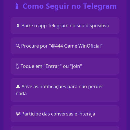
📱 Como Seguir no Telegram
📱 Baixe o app Telegram no seu dispositivo
🔍 Procure por "@444 Game WinOficial"
👆 Toque em "Entrar" ou "Join"
🔔 Ative as notificações para não perder
nada
💬 Participe das conversas e interaja