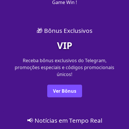
Game Win !
🎁 Bônus Exclusivos
VIP
Receba bônus exclusivos do Telegram,
promoções especiais e códigos promocionais
únicos!
Ver Bônus
📢 Notícias em Tempo Real