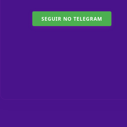
SEGUIR NO TELEGRAM