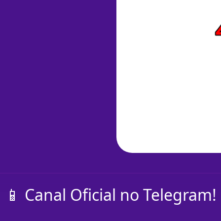
📱 Canal Oficial no Telegram!