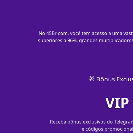
No 45Br com​, você tem acesso a uma vast
superiores a 96%, grandes multiplicadore
🎁 Bônus Exclu
VIP
Receba bônus exclusivos do Telegra
e códigos promocionai