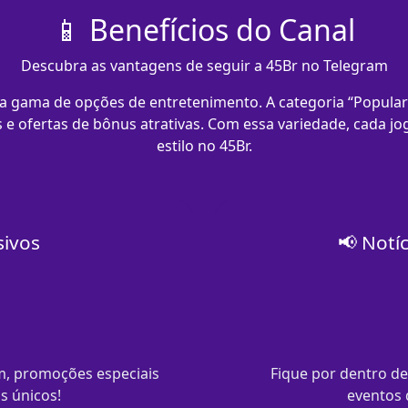
📱 Benefícios do Canal
Descubra as vantagens de seguir a 45Br no Telegram
a gama de opções de entretenimento. A categoria “Popular
s e ofertas de bônus atrativas. Com essa variedade, cada 
estilo no 45Br.
sivos
📢 Notí
m, promoções especiais
Fique por dentro d
s únicos!
eventos 