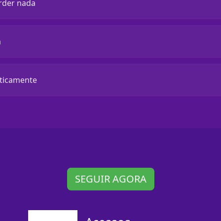
erder nada
a
aticamente
SEGUIR AGORA