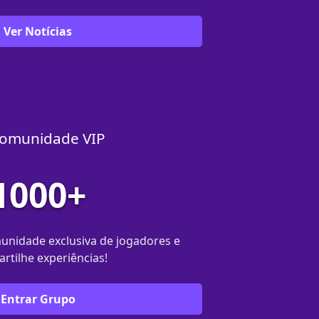
Ver Notícias
Comunidade VIP
1000+
unidade exclusiva de jogadores e
rtilhe experiências!
Entrar Grupo