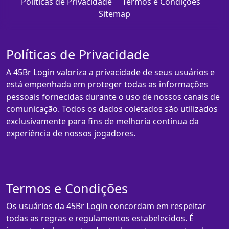
Políticas de Privacidade
Termos e Condições
Sitemap
Políticas de Privacidade
A 45Br Login valoriza a privacidade de seus usuários e
está empenhada em proteger todas as informações
pessoais fornecidas durante o uso de nossos canais de
comunicação. Todos os dados coletados são utilizados
exclusivamente para fins de melhoria contínua da
experiência de nossos jogadores.
Termos e Condições
Os usuários da 45Br Login concordam em respeitar
todas as regras e regulamentos estabelecidos. É