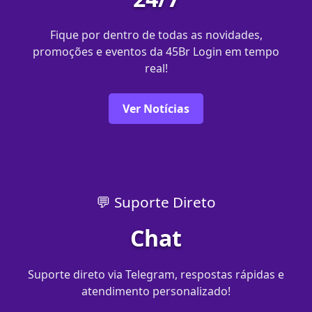
Fique por dentro de todas as novidades,
promoções e eventos da 45Br Login em tempo
real!
Ver Notícias
💬 Suporte Direto
Chat
Suporte direto via Telegram, respostas rápidas e
atendimento personalizado!