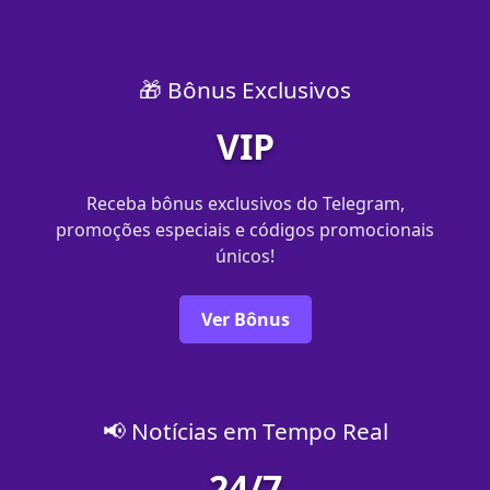
🎁 Bônus Exclusivos
VIP
Receba bônus exclusivos do Telegram,
promoções especiais e códigos promocionais
únicos!
Ver Bônus
📢 Notícias em Tempo Real
24/7