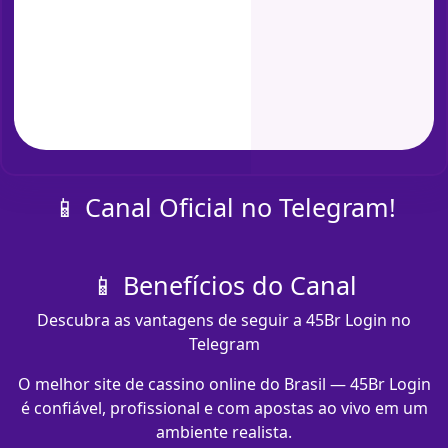
📱 Canal Oficial no Telegram!
📱 Benefícios do Canal
Descubra as vantagens de seguir a 45Br Login no
Telegram
O melhor site de cassino online do Brasil — 45Br Login
é confiável, profissional e com apostas ao vivo em um
ambiente realista.