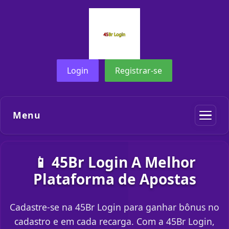
Login
Registrar-se
Menu
📱 45Br Login A Melhor
Plataforma de Apostas
Cadastre-se na 45Br Login para ganhar bônus no
cadastro e em cada recarga. Com a 45Br Login,