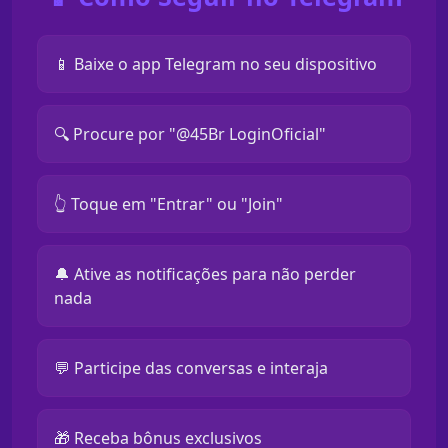
📱 Baixe o app Telegram no seu dispositivo
🔍 Procure por "@45Br LoginOficial"
👆 Toque em "Entrar" ou "Join"
🔔 Ative as notificações para não perder
nada
💬 Participe das conversas e interaja
🎁 Receba bônus exclusivos