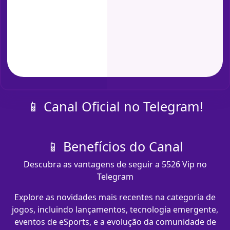
📱 Canal Oficial no Telegram!
📱 Benefícios do Canal
Descubra as vantagens de seguir a 5526 Vip no
Telegram
Explore as novidades mais recentes na categoria de
jogos, incluindo lançamentos, tecnologia emergente,
eventos de eSports, e a evolução da comunidade de