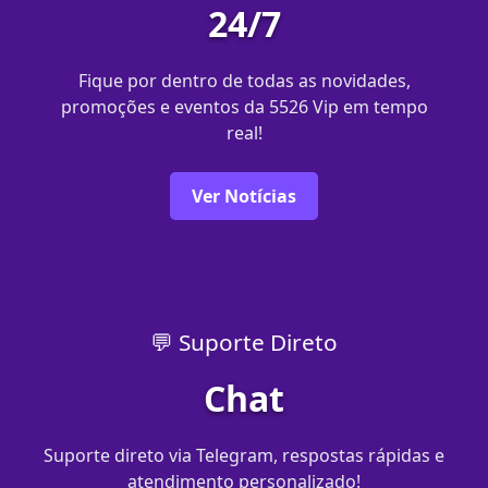
24/7
Fique por dentro de todas as novidades,
promoções e eventos da 5526 Vip em tempo
real!
Ver Notícias
💬 Suporte Direto
Chat
Suporte direto via Telegram, respostas rápidas e
atendimento personalizado!