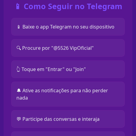
📱 Como Seguir no Telegram
📱 Baixe o app Telegram no seu dispositivo
🔍 Procure por "@5526 VipOficial"
👆 Toque em "Entrar" ou "Join"
🔔 Ative as notificações para não perder
nada
💬 Participe das conversas e interaja