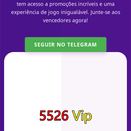
tem acesso a promoções incríveis e uma
experiência de jogo inigualável. Junte-se aos
vencedores agora!
SEGUIR NO TELEGRAM