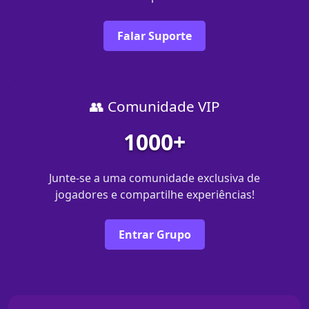
Falar Suporte
👥 Comunidade VIP
1000+
Junte-se a uma comunidade exclusiva de
jogadores e compartilhe experiências!
Entrar Grupo