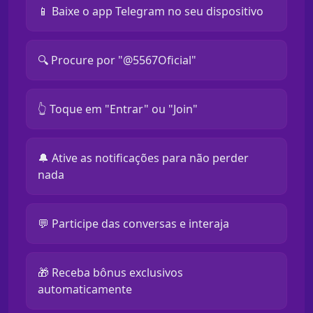
📱 Baixe o app Telegram no seu dispositivo
🔍 Procure por "@5567Oficial"
👆 Toque em "Entrar" ou "Join"
🔔 Ative as notificações para não perder
nada
💬 Participe das conversas e interaja
🎁 Receba bônus exclusivos
automaticamente