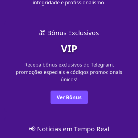
integridade e profissionalismo.
🎁 Bônus Exclusivos
VIP
Receba bônus exclusivos do Telegram,
promoções especiais e códigos promocionais
únicos!
Ver Bônus
📢 Notícias em Tempo Real