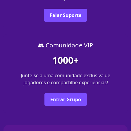
Falar Suporte
👥 Comunidade VIP
1000+
Junte-se a uma comunidade exclusiva de
jogadores e compartilhe experiências!
Entrar Grupo