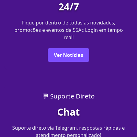
24/7
Fique por dentro de todas as novidades,
promoções e eventos da 55Ac Login em tempo
real!
Ver Notícias
💬 Suporte Direto
Chat
Suporte direto via Telegram, respostas rápidas e
atendimento personalizado!