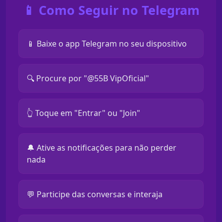
📱 Como Seguir no Telegram
📱 Baixe o app Telegram no seu dispositivo
🔍 Procure por "@55B VipOficial"
👆 Toque em "Entrar" ou "Join"
🔔 Ative as notificações para não perder
nada
💬 Participe das conversas e interaja