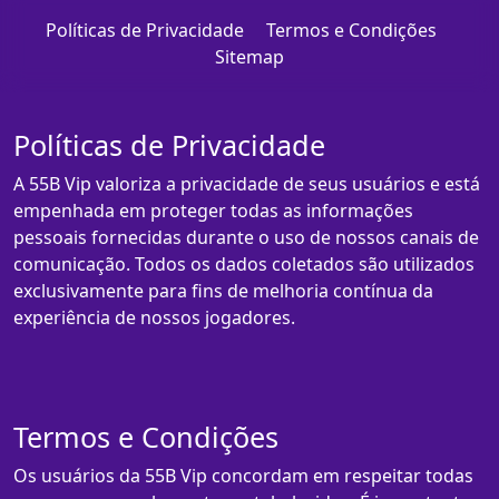
Políticas de Privacidade
Termos e Condições
Sitemap
Políticas de Privacidade
A 55B Vip valoriza a privacidade de seus usuários e está
empenhada em proteger todas as informações
pessoais fornecidas durante o uso de nossos canais de
comunicação. Todos os dados coletados são utilizados
exclusivamente para fins de melhoria contínua da
experiência de nossos jogadores.
Termos e Condições
Os usuários da 55B Vip concordam em respeitar todas