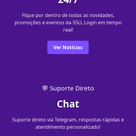
Fique por dentro de todas as novidades,
promoções e eventos da 55LL Login em tempo
real!
Ver Notícias
💬 Suporte Direto
Chat
Suporte direto via Telegram, respostas rápidas e
atendimento personalizado!