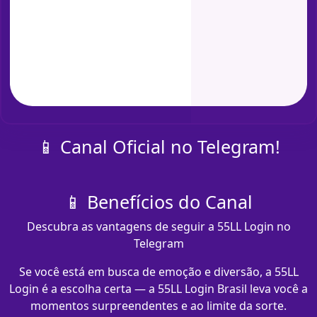
📱 Canal Oficial no Telegram!
📱 Benefícios do Canal
Descubra as vantagens de seguir a 55LL Login no
Telegram
Se você está em busca de emoção e diversão, a 55LL
Login é a escolha certa — a 55LL Login Brasil leva você a
momentos surpreendentes e ao limite da sorte.