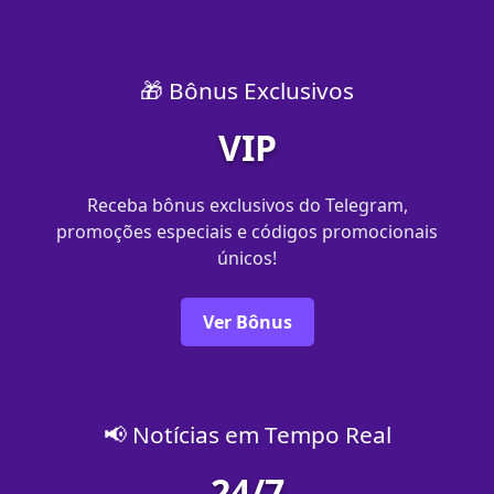
🎁 Bônus Exclusivos
VIP
Receba bônus exclusivos do Telegram,
promoções especiais e códigos promocionais
únicos!
Ver Bônus
📢 Notícias em Tempo Real
24/7