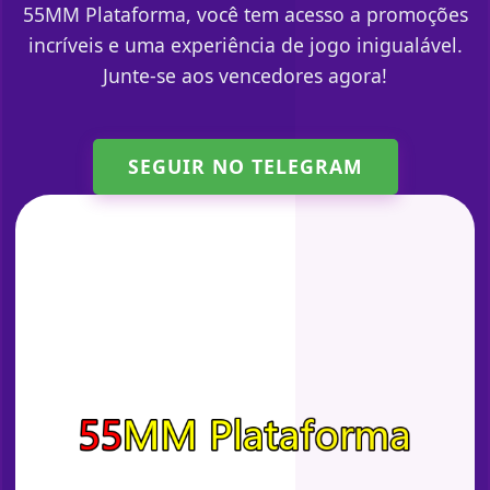
55MM Plataforma, você tem acesso a promoções
incríveis e uma experiência de jogo inigualável.
Junte-se aos vencedores agora!
SEGUIR NO TELEGRAM