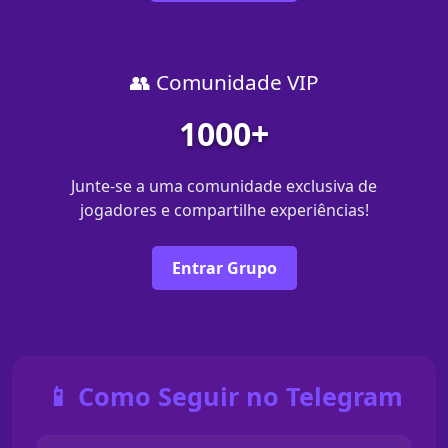
👥 Comunidade VIP
1000+
Junte-se a uma comunidade exclusiva de
jogadores e compartilhe experiências!
Entrar Grupo
📱 Como Seguir no Telegram