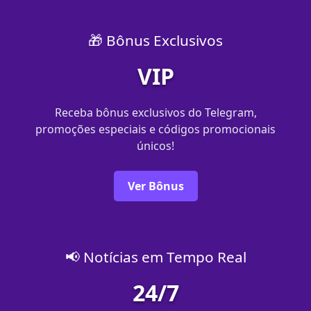
🎁 Bônus Exclusivos
VIP
Receba bônus exclusivos do Telegram,
promoções especiais e códigos promocionais
únicos!
Ver Bônus
📢 Notícias em Tempo Real
24/7