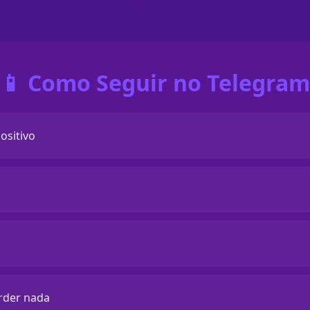
📱 Como Seguir no Telegram
ositivo
erder nada