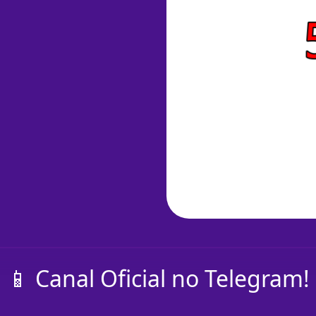
📱 Canal Oficial no Telegram!