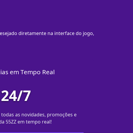
desejado diretamente na interface do jogo,
cias em Tempo Real
24/7
e todas as novidades, promoções e
da 55ZZ em tempo real!