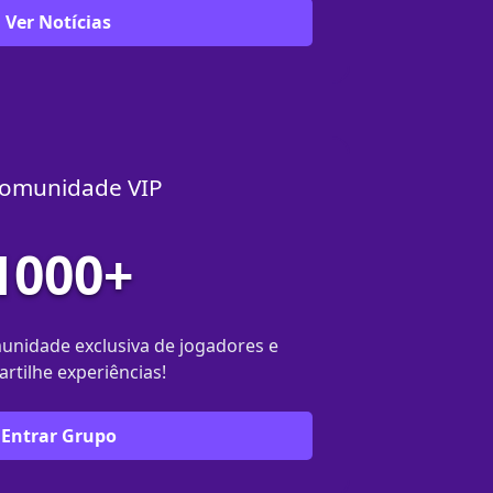
Ver Notícias
Comunidade VIP
1000+
unidade exclusiva de jogadores e
rtilhe experiências!
Entrar Grupo