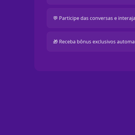
💬 Participe das conversas e interaj
🎁 Receba bônus exclusivos autom