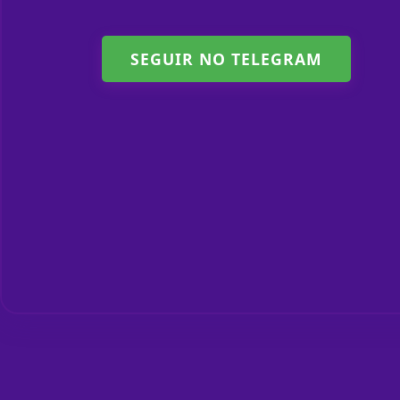
SEGUIR NO TELEGRAM