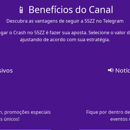
📱 Benefícios do Canal
Descubra as vantagens de seguir a 55ZZ no Telegram
gar o Crash no 55ZZ é fazer sua aposta. Selecione o valor 
ajustando de acordo com sua estratégia.
sivos
📢 Notí
m, promoções especiais
Fique por dentro d
s únicos!
eventos 