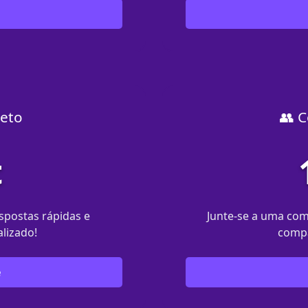
reto
👥 
t
espostas rápidas e
Junte-se a uma com
lizado!
compa
e