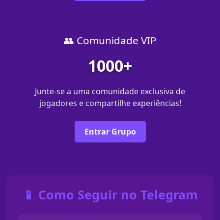
👥 Comunidade VIP
1000+
Junte-se a uma comunidade exclusiva de
jogadores e compartilhe experiências!
Entrar Grupo
📱 Como Seguir no Telegram