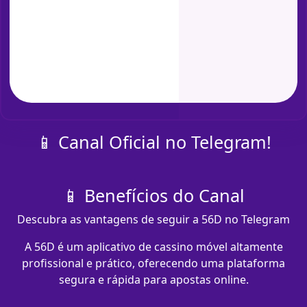
📱 Canal Oficial no Telegram!
📱 Benefícios do Canal
Descubra as vantagens de seguir a 56D no Telegram
A 56D é um aplicativo de cassino móvel altamente
profissional e prático, oferecendo uma plataforma
segura e rápida para apostas online.