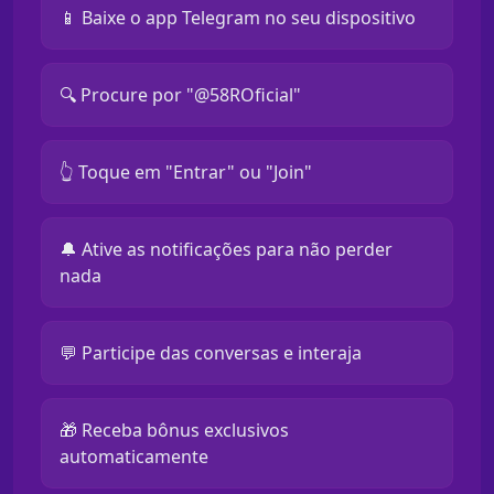
📱 Baixe o app Telegram no seu dispositivo
🔍 Procure por "@58ROficial"
👆 Toque em "Entrar" ou "Join"
🔔 Ative as notificações para não perder
nada
💬 Participe das conversas e interaja
🎁 Receba bônus exclusivos
automaticamente