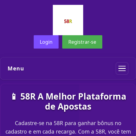
Login
Registrar-se
Menu
📱 58R A Melhor Plataforma
de Apostas
Cadastre-se na 58R para ganhar bônus no
cadastro e em cada recarga. Com a 58R, você tem