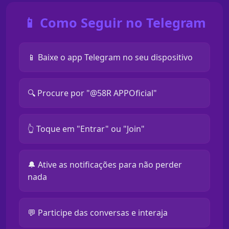
📱 Como Seguir no Telegram
📱 Baixe o app Telegram no seu dispositivo
🔍 Procure por "@58R APPOficial"
👆 Toque em "Entrar" ou "Join"
🔔 Ative as notificações para não perder
nada
💬 Participe das conversas e interaja