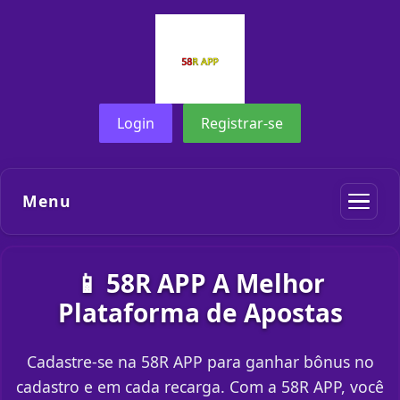
Login
Registrar-se
Menu
📱 58R APP A Melhor
Plataforma de Apostas
Cadastre-se na 58R APP para ganhar bônus no
cadastro e em cada recarga. Com a 58R APP, você