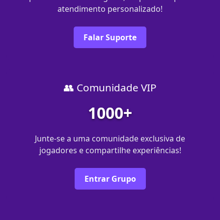
atendimento personalizado!
Falar Suporte
👥 Comunidade VIP
1000+
Junte-se a uma comunidade exclusiva de
jogadores e compartilhe experiências!
Entrar Grupo