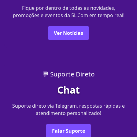
Fique por dentro de todas as novidades,
promoções e eventos da 5L.Com em tempo real!
Ver Notícias
💬 Suporte Direto
Chat
Suporte direto via Telegram, respostas rápidas e
atendimento personalizado!
Falar Suporte