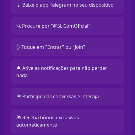
📱 Baixe o app Telegram no seu dispositivo
🔍 Procure por "@5L.ComOficial"
👆 Toque em "Entrar" ou "Join"
🔔 Ative as notificações para não perder
nada
💬 Participe das conversas e interaja
🎁 Receba bônus exclusivos
automaticamente