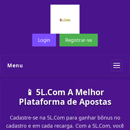
Login
Registrar-se
Menu
📱 5L.Com A Melhor
Plataforma de Apostas
Cadastre-se na 5L.Com para ganhar bônus no
cadastro e em cada recarga. Com a 5L.Com, você