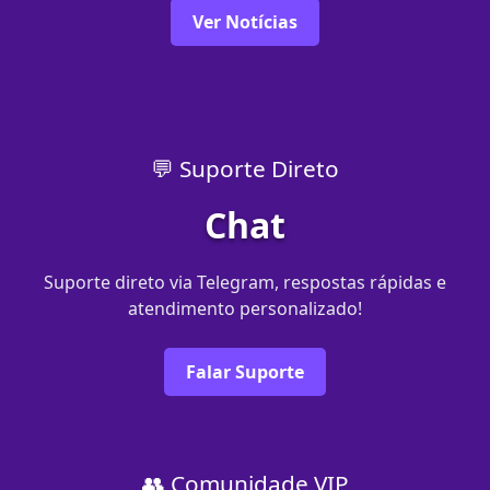
Ver Notícias
💬 Suporte Direto
Chat
Suporte direto via Telegram, respostas rápidas e
atendimento personalizado!
Falar Suporte
👥 Comunidade VIP