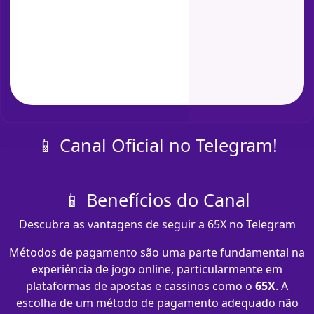
📱 Canal Oficial no Telegram!
📱 Benefícios do Canal
Descubra as vantagens de seguir a 65X no Telegram
Métodos de pagamento são uma parte fundamental na
experiência de jogo online, particularmente em
plataformas de apostas e cassinos como o
65X
. A
escolha de um método de pagamento adequado não