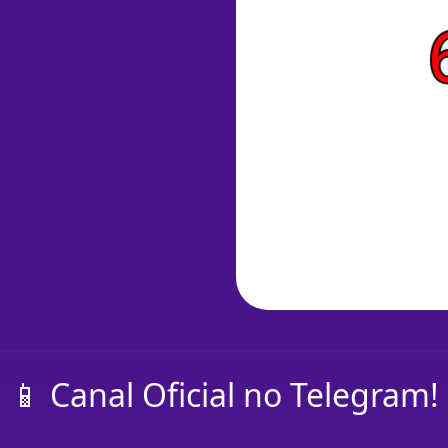
📱 Canal Oficial no Telegram!