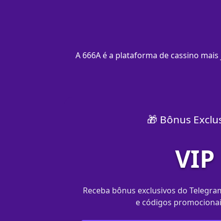
A 666A é a plataforma de cassino mais 
🎁 Bônus Exclu
VIP
Receba bônus exclusivos do Telegra
e códigos promocionai