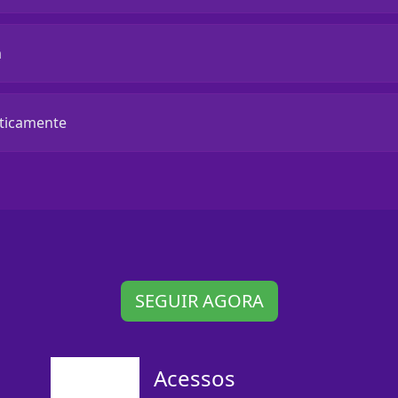
a
aticamente
SEGUIR AGORA
Acessos