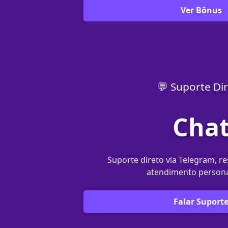
Ver Bônus
💬 Suporte Di
Cha
Suporte direto via Telegram, r
atendimento persona
Falar Suport