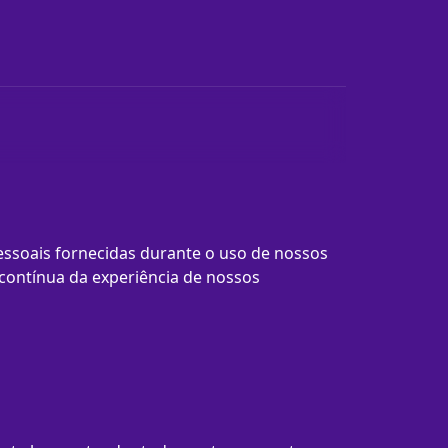
essoais fornecidas durante o uso de nossos
 contínua da experiência de nossos