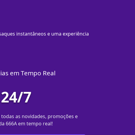
, saques instantâneos e uma experiência
cias em Tempo Real
24/7
e todas as novidades, promoções e
da 666A em tempo real!