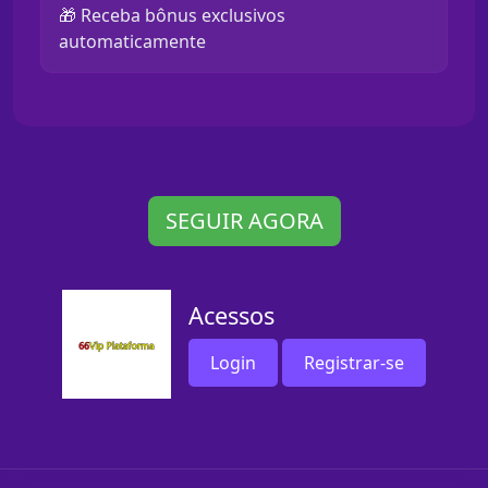
🎁 Receba bônus exclusivos
automaticamente
SEGUIR AGORA
Acessos
Login
Registrar-se