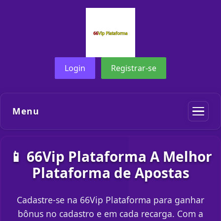
Login
Registrar-se
Menu
📱 66Vip Plataforma A Melhor
Plataforma de Apostas
Cadastre-se na 66Vip Plataforma para ganhar
bônus no cadastro e em cada recarga. Com a