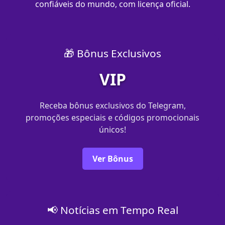
confiáveis do mundo, com licença oficial.
🎁 Bônus Exclusivos
VIP
Receba bônus exclusivos do Telegram,
promoções especiais e códigos promocionais
únicos!
Ver Bônus
📢 Notícias em Tempo Real