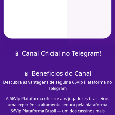
📱 Canal Oficial no Telegram!
📱 Benefícios do Canal
Descubra as vantagens de seguir a 66Vip Plataforma no
Telegram
A 66Vip Plataforma oferece aos jogadores brasileiros
uma experiência altamente segura pela plataforma
66Vip Plataforma Brasil — um dos cassinos mais