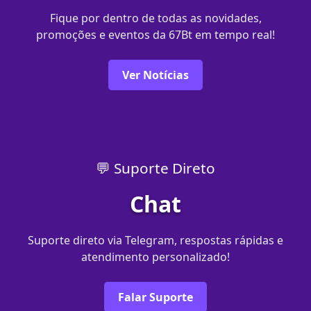
Fique por dentro de todas as novidades,
promoções e eventos da 67Bt em tempo real!
Ver Notícias
💬 Suporte Direto
Chat
Suporte direto via Telegram, respostas rápidas e
atendimento personalizado!
Falar Suporte