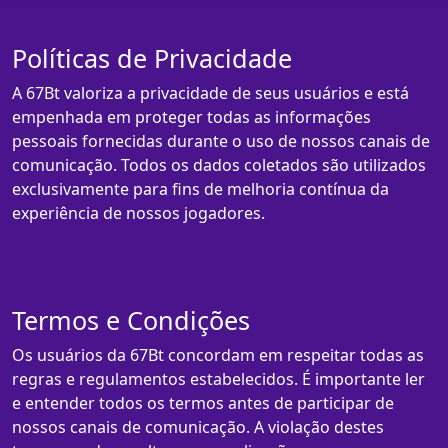
Políticas de Privacidade
A 67Bt valoriza a privacidade de seus usuários e está
empenhada em proteger todas as informações
pessoais fornecidas durante o uso de nossos canais de
comunicação. Todos os dados coletados são utilizados
exclusivamente para fins de melhoria contínua da
experiência de nossos jogadores.
Termos e Condições
Os usuários da 67Bt concordam em respeitar todas as
regras e regulamentos estabelecidos. É importante ler
e entender todos os termos antes de participar de
nossos canais de comunicação. A violação destes