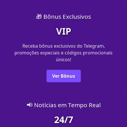
🎁 Bônus Exclusivos
VIP
Receba bônus exclusivos do Telegram,
promoções especiais e códigos promocionais
únicos!
Ver Bônus
📢 Notícias em Tempo Real
24/7