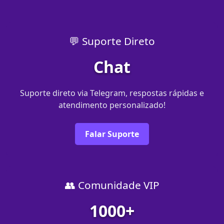
💬 Suporte Direto
Chat
Suporte direto via Telegram, respostas rápidas e
atendimento personalizado!
Falar Suporte
👥 Comunidade VIP
1000+