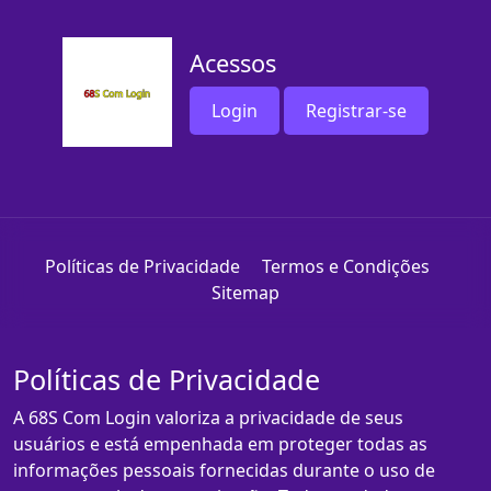
Acessos
Login
Registrar-se
Políticas de Privacidade
Termos e Condições
Sitemap
Políticas de Privacidade
A 68S Com Login valoriza a privacidade de seus
usuários e está empenhada em proteger todas as
informações pessoais fornecidas durante o uso de