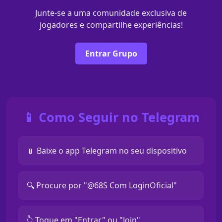
Junte-se a uma comunidade exclusiva de
jogadores e compartilhe experiências!
Entrar Grupo
📱 Como Seguir no Telegram
📱 Baixe o app Telegram no seu dispositivo
🔍 Procure por "@68S Com LoginOficial"
👆 Toque em "Entrar" ou "Join"