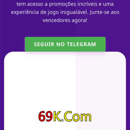
tem acesso a promoções incríveis e uma
experiência de jogo inigualável. Junte-se aos
vencedores agora!
SEGUIR NO TELEGRAM