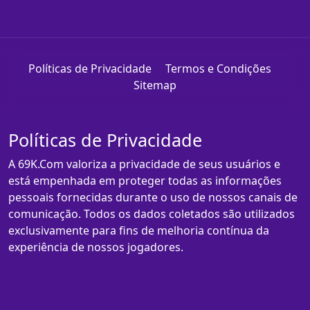
Políticas de Privacidade
Termos e Condições
Sitemap
Políticas de Privacidade
A 69K.Com valoriza a privacidade de seus usuários e
está empenhada em proteger todas as informações
pessoais fornecidas durante o uso de nossos canais de
comunicação. Todos os dados coletados são utilizados
exclusivamente para fins de melhoria contínua da
experiência de nossos jogadores.