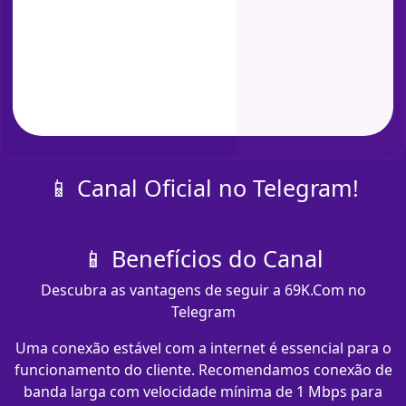
📱 Canal Oficial no Telegram!
📱 Benefícios do Canal
Descubra as vantagens de seguir a 69K.Com no
Telegram
Uma conexão estável com a internet é essencial para o
funcionamento do cliente. Recomendamos conexão de
banda larga com velocidade mínima de 1 Mbps para