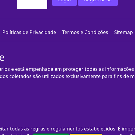
Políticas de Privacidade
Termos e Condições
Sitemap
de
uários e está empenhada em proteger todas as informações
os coletados são utilizados exclusivamente para fins de m
ar todas as regras e regulamentos estabelecidos. É impor