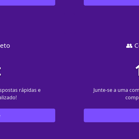
reto
👥 
t
espostas rápidas e
Junte-se a uma com
lizado!
compa
e