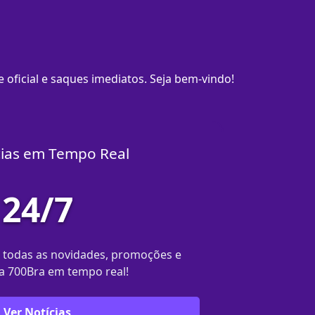
 oficial e saques imediatos. Seja bem-vindo!
cias em Tempo Real
24/7
e todas as novidades, promoções e
a 700Bra em tempo real!
Ver Notícias