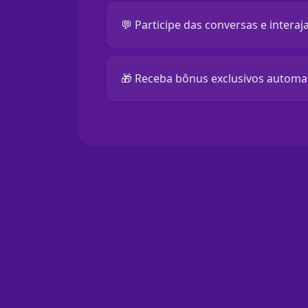
💬 Participe das conversas e interaj
🎁 Receba bônus exclusivos autom