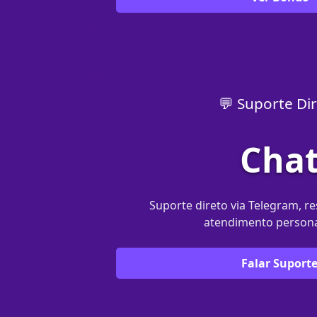
💬 Suporte Di
Cha
Suporte direto via Telegram, r
atendimento persona
Falar Suport