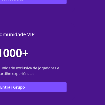
Comunidade VIP
1000+
unidade exclusiva de jogadores e
rtilhe experiências!
Entrar Grupo