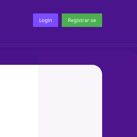
Login
Registrar-se