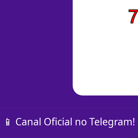
📱 Canal Oficial no Telegram!