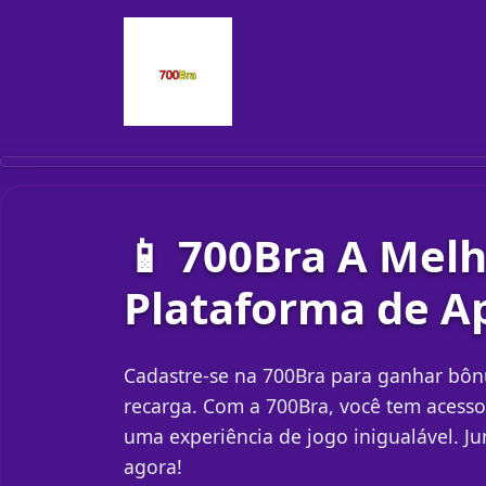
📱 700Bra A Mel
Plataforma de A
Cadastre-se na 700Bra para ganhar bôn
recarga. Com a 700Bra, você tem acesso
uma experiência de jogo inigualável. J
agora!