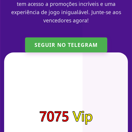
tem acesso a promoções incríveis e uma
experiência de jogo inigualável. Junte-se aos
vencedores agora!
SEGUIR NO TELEGRAM