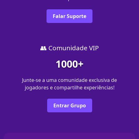
Falar Suporte
👥 Comunidade VIP
1000+
Junte-se a uma comunidade exclusiva de
jogadores e compartilhe experiências!
Entrar Grupo