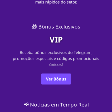
mais rápidos do setor.
🎁 Bônus Exclusivos
VIP
Receba bônus exclusivos do Telegram,
promoções especiais e códigos promocionais
únicos!
Ver Bônus
📢 Notícias em Tempo Real