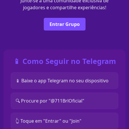
Junte-se a uma comunidade exclusiva de
jogadores e compartilhe experiências!
Entrar Grupo
📱 Como Seguir no Telegram
📱 Baixe o app Telegram no seu dispositivo
🔍 Procure por "@711BrlOficial"
👆 Toque em "Entrar" ou "Join"