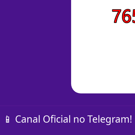
📱 Canal Oficial no Telegram!