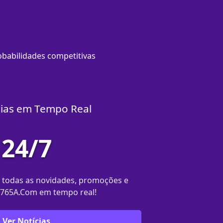
babilidades competitivas
cias em Tempo Real
24/7
e todas as novidades, promoções e
 765A.Com em tempo real!
Ver Notícias