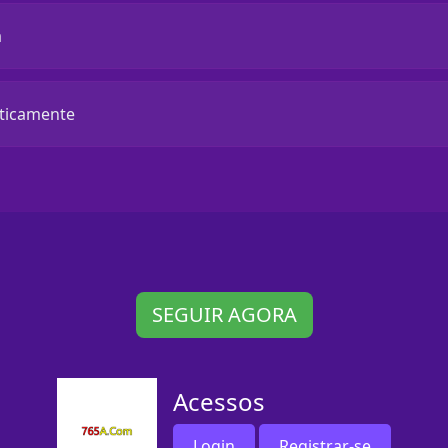
a
aticamente
SEGUIR AGORA
Acessos
Login
Registrar-se