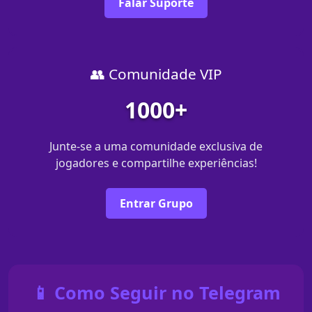
Falar Suporte
👥 Comunidade VIP
1000+
Junte-se a uma comunidade exclusiva de
jogadores e compartilhe experiências!
Entrar Grupo
📱 Como Seguir no Telegram