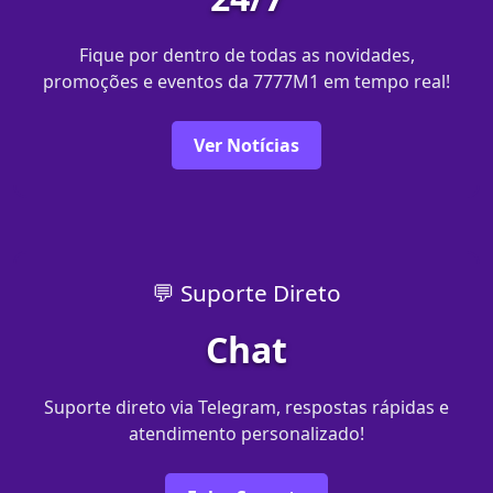
Fique por dentro de todas as novidades,
promoções e eventos da 7777M1 em tempo real!
Ver Notícias
💬 Suporte Direto
Chat
Suporte direto via Telegram, respostas rápidas e
atendimento personalizado!