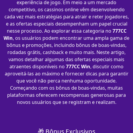
experiência de jogo. Em meio a um mercado
competitivo, os cassinos online vêm desenvolvendo
cada vez mais estratégias para atrair e reter jogadores,
e as ofertas especiais desempenham um papel crucial
nesse processo. Ao explorar essa categoria no
777CC
Win
, os usuários podem encontrar uma ampla gama de
bônus e promoções, incluindo bônus de boas-vindas,
rodadas grátis, cashback e muito mais. Neste artigo,
vamos detalhar algumas das ofertas especiais mais
atraentes disponíveis no
777CC Win
, discutir como
aproveitá-las ao máximo e fornecer dicas para garantir
que você não perca nenhuma oportunidade.
Começando com os bônus de boas-vindas, muitas
plataformas oferecem recompensas generosas para
novos usuários que se registram e realizam.
🎁 Bônus Exclusivos