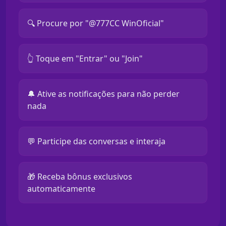
🔍 Procure por "@777CC WinOficial"
👆 Toque em "Entrar" ou "Join"
🔔 Ative as notificações para não perder
nada
💬 Participe das conversas e interaja
🎁 Receba bônus exclusivos
automaticamente