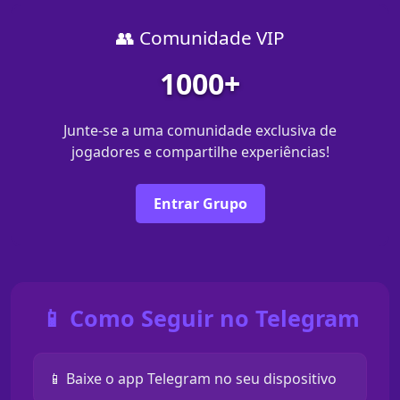
👥 Comunidade VIP
1000+
Junte-se a uma comunidade exclusiva de
jogadores e compartilhe experiências!
Entrar Grupo
📱 Como Seguir no Telegram
📱 Baixe o app Telegram no seu dispositivo