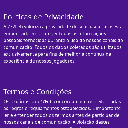
Políticas de Privacidade
A 777Feb valoriza a privacidade de seus usuários e está
empenhada em proteger todas as informações
pessoais fornecidas durante o uso de nossos canais de
comunicação. Todos os dados coletados são utilizados
exclusivamente para fins de melhoria contínua da
experiência de nossos jogadores.
Termos e Condições
Os usuários da 777Feb concordam em respeitar todas
as regras e regulamentos estabelecidos. É importante
ler e entender todos os termos antes de participar de
nossos canais de comunicação. A violação destes