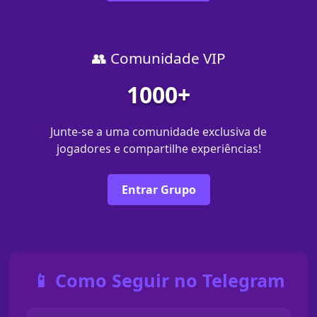
👥 Comunidade VIP
1000+
Junte-se a uma comunidade exclusiva de
jogadores e compartilhe experiências!
Entrar Grupo
📱 Como Seguir no Telegram