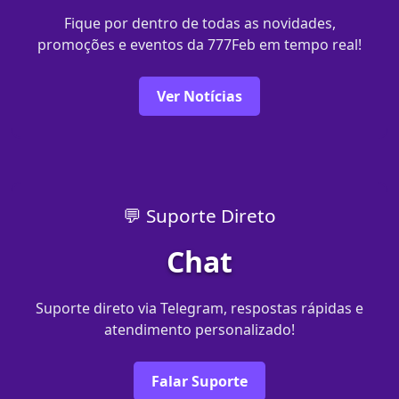
Fique por dentro de todas as novidades,
promoções e eventos da 777Feb em tempo real!
Ver Notícias
💬 Suporte Direto
Chat
Suporte direto via Telegram, respostas rápidas e
atendimento personalizado!
Falar Suporte