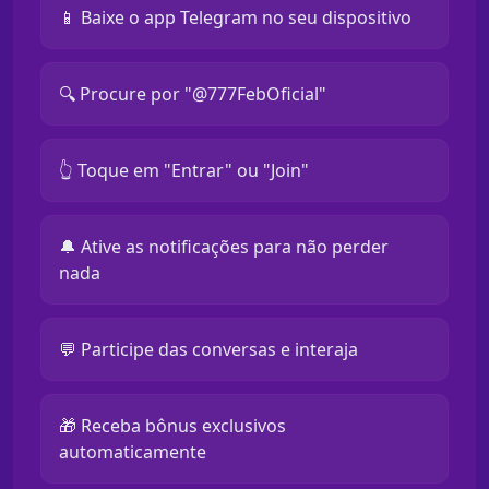
📱 Baixe o app Telegram no seu dispositivo
🔍 Procure por "@777FebOficial"
👆 Toque em "Entrar" ou "Join"
🔔 Ative as notificações para não perder
nada
💬 Participe das conversas e interaja
🎁 Receba bônus exclusivos
automaticamente