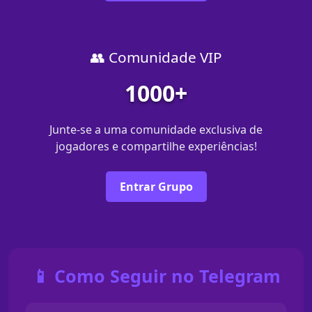
👥 Comunidade VIP
1000+
Junte-se a uma comunidade exclusiva de
jogadores e compartilhe experiências!
Entrar Grupo
📱 Como Seguir no Telegram