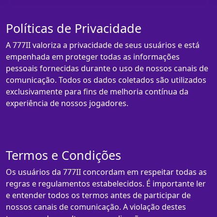
Políticas de Privacidade
A 777II valoriza a privacidade de seus usuários e está
empenhada em proteger todas as informações
pessoais fornecidas durante o uso de nossos canais de
comunicação. Todos os dados coletados são utilizados
exclusivamente para fins de melhoria contínua da
experiência de nossos jogadores.
Termos e Condições
Os usuários da 777II concordam em respeitar todas as
regras e regulamentos estabelecidos. É importante ler
e entender todos os termos antes de participar de
nossos canais de comunicação. A violação destes