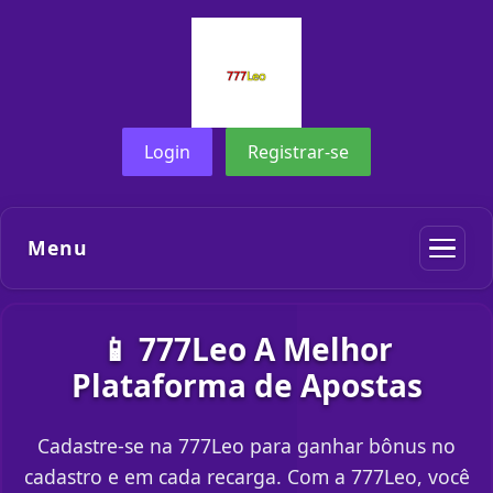
Login
Registrar-se
Menu
📱 777Leo A Melhor
Plataforma de Apostas
Cadastre-se na 777Leo para ganhar bônus no
cadastro e em cada recarga. Com a 777Leo, você