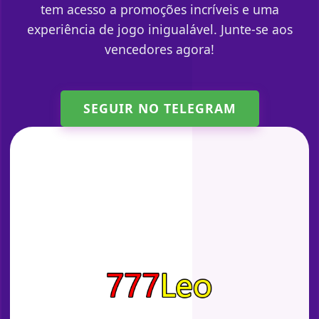
tem acesso a promoções incríveis e uma
experiência de jogo inigualável. Junte-se aos
vencedores agora!
SEGUIR NO TELEGRAM