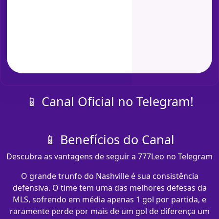
📱 Canal Oficial no Telegram!
📱 Benefícios do Canal
Descubra as vantagens de seguir a 777Leo no Telegram
O grande trunfo do Nashville é sua consistência
defensiva. O time tem uma das melhores defesas da
MLS, sofrendo em média apenas 1 gol por partida, e
raramente perde por mais de um gol de diferença um