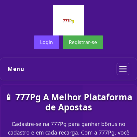
Login
Registrar-se
Menu
📱 777Pg A Melhor Plataforma
de Apostas
Cadastre-se na 777Pg para ganhar bônus no
cadastro e em cada recarga. Com a 777Pg, você