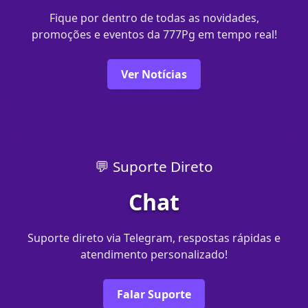
Fique por dentro de todas as novidades,
promoções e eventos da 777Pg em tempo real!
Ver Notícias
💬 Suporte Direto
Chat
Suporte direto via Telegram, respostas rápidas e
atendimento personalizado!
Falar Suporte