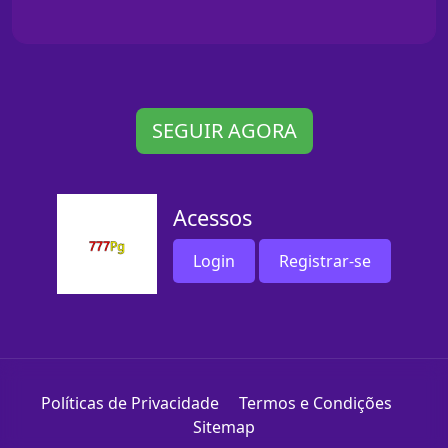
SEGUIR AGORA
Acessos
Login
Registrar-se
Políticas de Privacidade
Termos e Condições
Sitemap