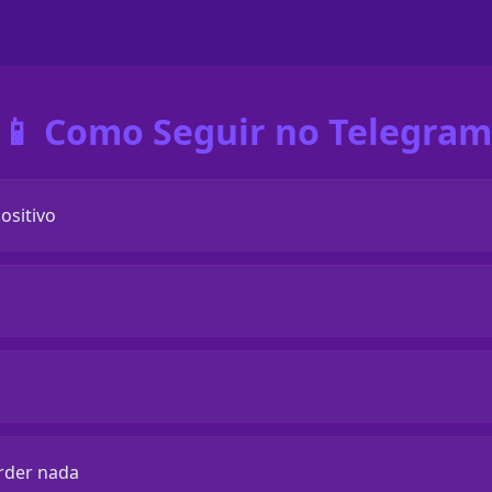
📱 Como Seguir no Telegram
ositivo
erder nada