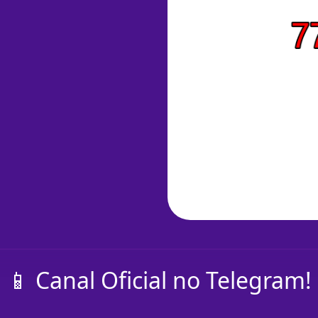
📱 Canal Oficial no Telegram!