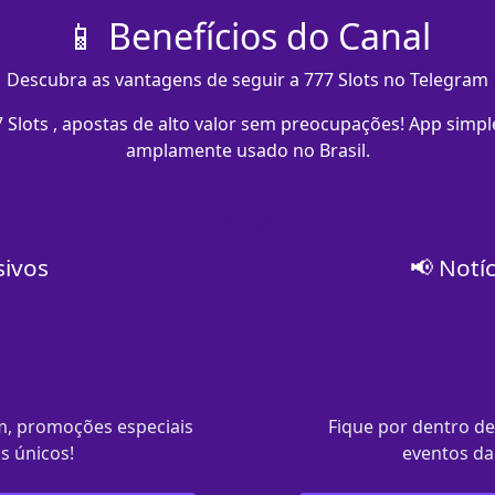
📱 Benefícios do Canal
Descubra as vantagens de seguir a 777 Slots no Telegram
 Slots , apostas de alto valor sem preocupações! App simp
amplamente usado no Brasil.
sivos
📢 Notí
m, promoções especiais
Fique por dentro d
s únicos!
eventos da