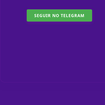
SEGUIR NO TELEGRAM