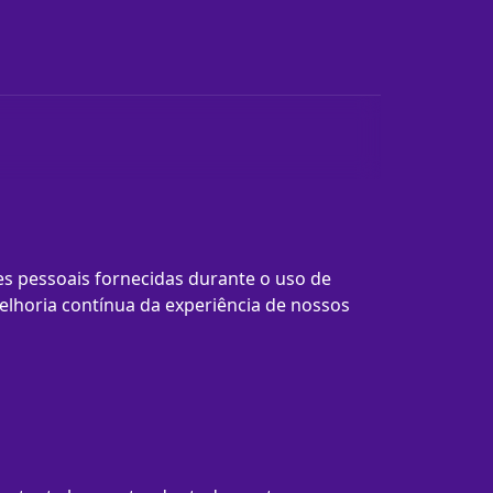
es pessoais fornecidas durante o uso de
elhoria contínua da experiência de nossos