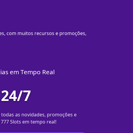
les, com muitos recursos e promoções,
cias em Tempo Real
24/7
e todas as novidades, promoções e
 777 Slots em tempo real!