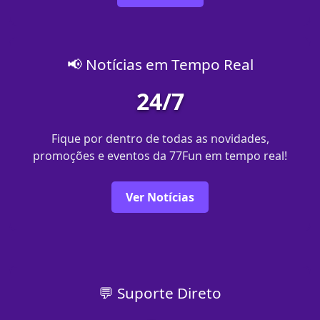
📢 Notícias em Tempo Real
24/7
Fique por dentro de todas as novidades,
promoções e eventos da 77Fun em tempo real!
Ver Notícias
💬 Suporte Direto