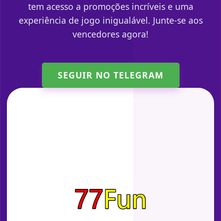
tem acesso a promoções incríveis e uma
experiência de jogo inigualável. Junte-se aos
vencedores agora!
SEGUIR NO TELEGRAM