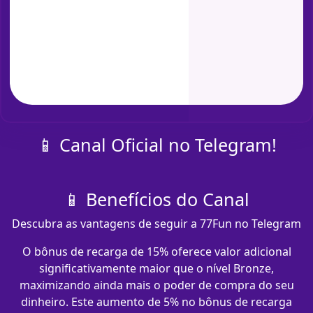
📱 Canal Oficial no Telegram!
📱 Benefícios do Canal
Descubra as vantagens de seguir a 77Fun no Telegram
O bônus de recarga de 15% oferece valor adicional
significativamente maior que o nível Bronze,
maximizando ainda mais o poder de compra do seu
dinheiro. Este aumento de 5% no bônus de recarga