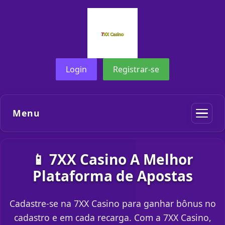
Login
Registrar-se
Menu
📱 7XX Casino A Melhor
Plataforma de Apostas
Cadastre-se na 7XX Casino para ganhar bônus no
cadastro e em cada recarga. Com a 7XX Casino,