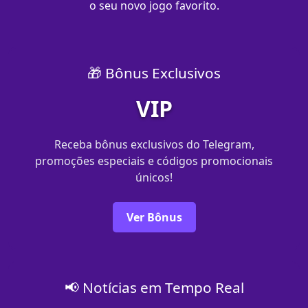
o seu novo jogo favorito.
🎁 Bônus Exclusivos
VIP
Receba bônus exclusivos do Telegram,
promoções especiais e códigos promocionais
únicos!
Ver Bônus
📢 Notícias em Tempo Real