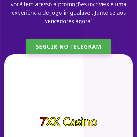
você tem acesso a promoções incríveis e uma
experiência de jogo inigualável. Junte-se aos
vencedores agora!
SEGUIR NO TELEGRAM