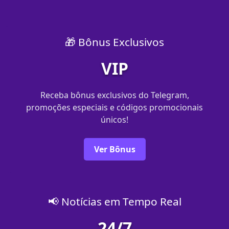
🎁 Bônus Exclusivos
VIP
Receba bônus exclusivos do Telegram,
promoções especiais e códigos promocionais
únicos!
Ver Bônus
📢 Notícias em Tempo Real
24/7