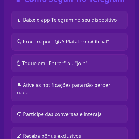
📱 Baixe o app Telegram no seu dispositivo
🔍 Procure por "@7Y PlataformaOficial"
👆 Toque em "Entrar" ou "Join"
🔔 Ative as notificações para não perder
nada
💬 Participe das conversas e interaja
🎁 Receba bônus exclusivos